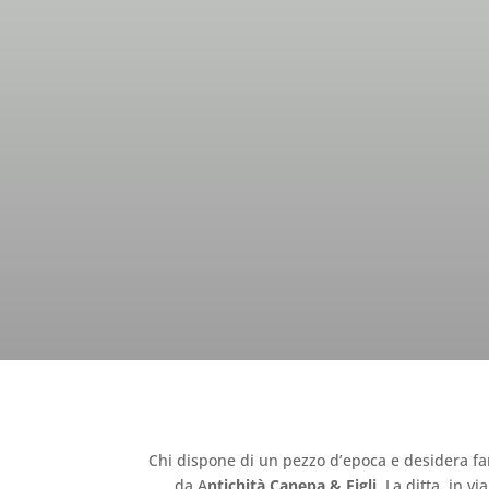
R
Chi dispone di un pezzo d’epoca e desidera far
da A
ntichità Canepa & Figli
. La ditta, in v