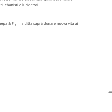
ti, ebanisti e lucidatori.
epa & Figli: la ditta saprà donare nuova vita ai
Le tue preferenze relative alla privacy