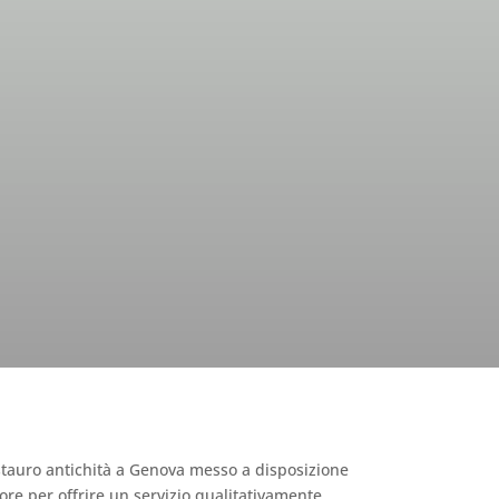
va
estauro antichità a Genova messo a disposizione
ttore per offrire un servizio qualitativamente