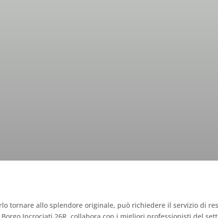
estauro antichità a Geno
lo tornare allo splendore originale, può richiedere il servizio di r
ia Borgo Incrociati 26R, collabora con i migliori professionisti del se