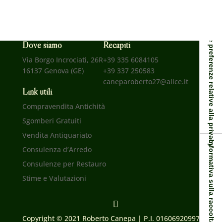
Le tue preferenze relative alla privacy
Dove siamo
Recapiti
Via Borgo Incrociati, 26R
+39 335 6084105
16137 Genova (GE)
+39 337 250583
caneparoberto27@alice.it
Link utili
Compravendita Antichità
Sgomberi Gratuiti
Vendita Antiquariato
Informativa sulla raccolta
Consulenza d’Arredo
Consulenze per Restauro
Stime e
Valutazioni
Copyright © 2021 Roberto Canepa | P.I. 01606920997